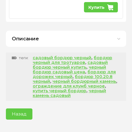
Купить
Описание
садовый бордюр черный
,
бордюр
теги:
черный для тротуаров
,
садовый
бордюр черный купить
,
черный
бордюр садовый цена
,
бордюр для
дорожек черный
,
бордюр 100.20.8
черный
,
черный бордюрный камень
,
ограждение для клумб черное
,
купить черный бордюр
,
черный
камень садовый
Назад