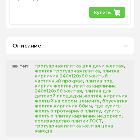
Купить
Описание
тротуарная плитка для дачи желтая
,
теги:
желтая тротуарная плитка
,
плитка
кирпичик 240х120х80 желтый
частичный прокрас
,
плитка под
кирпич желтая
,
плитка кирпичик
240х120х80 желтая
,
плитка для
детской площадки желтая
,
кирпичик
желтый на сером цементе
,
брусчатка
желтая кирпичик 80мм
,
где купить
желтую тротуарную плитку
,
купить
желтую плитку кирпичик недорого
,
производство плитки ГОСТ
,
тротуарная плитка желтая цена
завода